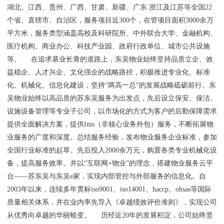
湖北、江西、贵州、广西、甘肃、新疆、广东.浙江及江苏等全国22
个省、直辖市、自治区，服务项目近300个，在管项目面积3000余万
平方米，服务类型涵盖高校及科研院所、中外联合大学、金融机构、
医疗机构、商业办公、科技产业园、政府行政单位、城市公共设施
等。 在追求基业长青的道路上，东吴物业始终坚持品质立企、效
益稳企、人才兴企、文化强企的战略路径，积极推进专业化、标准
化、机械化、信息化建设，坚持“两高一总”的发展战略砥砺前行。东
吴物业始终以高品质的苏东吴服务为出发点，先后设立保安、保洁、
设施设备管理等专业子公司，以市场化的方式为客户的后勤保障需求
提供全面解决方案，提供fms（非核心业务外包）服务，不断拓展物
业服务的广度和深度。总结服务经验，发布物业服务企业标准，参加
全国行业标准的起草。先后投入2000余万元，购置各类专业机械化设
备，提高服务效率。并以“互联网+物业”的理念，搭建物业服务云平
台——苏东吴与东吴e家，实现内部管控与外部服务的信息化。自
2003年以来，连续多年贯标iso9001、iso14001、haccp、ohsas等国际
质量相关体系，并在业内率先导入《卓越绩效评价准则》，实现公司
从优秀向卓越的华丽蜕变。 历经近20年的发展积淀，公司始终坚