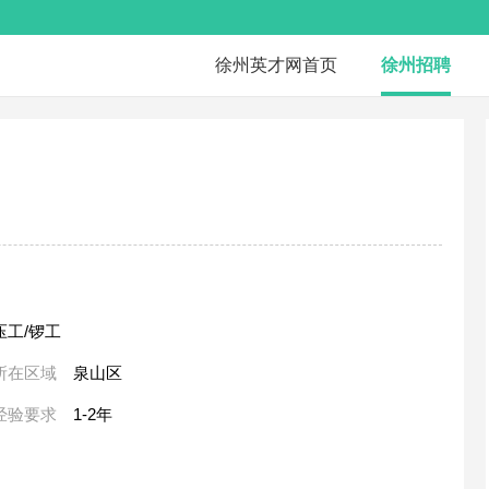
徐州英才网首页
徐州招聘
压工/锣工
所在区域
泉山区
经验要求
1-2年